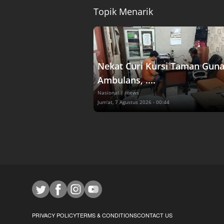
Topik Menarik
Nekat Curi Kursi Taman Gun
Ambulans, ....
Nasional
| inews
Jum'at, 7 Agustus 2026 - 00:44
PRIVACY POLICY
TERMS & CONDITIONS
CONTACT US