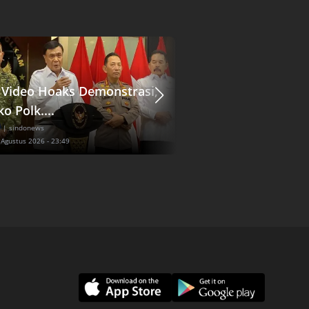
l Video Hoaks Demonstrasi,
Pengacara Jokowi 
o Polk....
Praperadilan Dokte
l
| sindonews
Nasional
| sindonews
 Agustus 2026 - 23:49
Kamis, 6 Agustus 2026 - 23:36