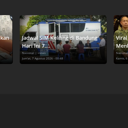
akan
Jadwal SIM Keliling di Bandung
Vira
Hari Ini 7....
Menk
Nasional
| inews
Nasiona
Jum'at, 7 Agustus 2026 - 00:48
Kamis, 6