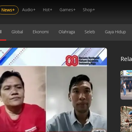
Audio+
Hot+
Games+
Shop+
News+
l
Global
Ekonomi
Olahraga
Seleb
Gaya Hidup
Rel