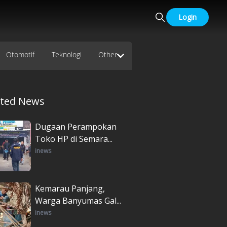
Login
Otomotif
Teknologi
Other
ated News
Dugaan Perampokan
Toko HP di Semara...
inews
Kemarau Panjang,
Warga Banyumas Gal...
inews