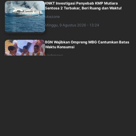
KNKT Investigasi Penyebab KMP Mutiara
Sentosa 2 Terbakar, Beri Ruang dan Waktu!
okezone
Minggu, 9 Agustus 2026 - 13:24
BGN Wajibkan Ompreng MBG Cantumkan Batas
Waktu Konsumsi
sindonews
Minggu, 9 Agustus 2026 - 11:11
LPSK Jemput Bola Lindungi Keluarga Sutrimo
sindonews
Minggu, 9 Agustus 2026 - 11:38
Keluarga Siap Ikuti Proses Ekshumasi Ungkap
Misteri Kematian Sutrimo
okezone