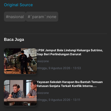
Original Source
#
nasional
#
`param`:none
Baca Juga
LPSK Jemput Bola Lindungi Keluarga Sutrimo,
Siap Beri Perlindungan Darurat
okezone
Minggu, 9 Agustus 2026 - 13:53
Yayasan Sekolah Harapan Ibu Bantah Temuan
Ratusan Senjata Terkait Konflik Interna....
okezone
Minggu, 9 Agustus 2026 - 13:11