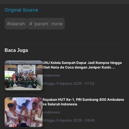
Original Source
#
daerah
#
`param`:none
Baca Juga
UNJ Kelola Sampah Dapur Jadi Kompos hingga
Olah Nata de Coco dengan Jeniper Kunin....
sindonews
Minggu, 9 Agustus 2026 - 07:53
Rayakan HUT Ke-1, PRI Sumbang 800 Ambulans
ke Seluruh Indonesia
sindonews
Minggu, 9 Agustus 2026 - 08:48