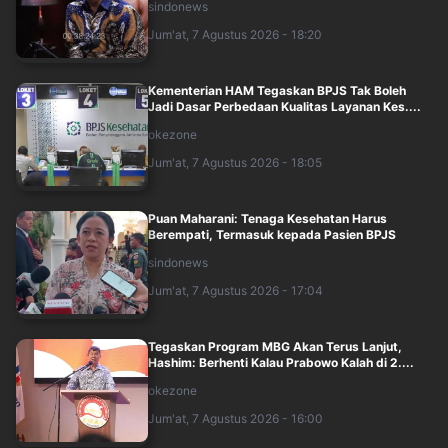
sindonews
Jum'at, 7 Agustus 2026 - 18:20
Kementerian HAM Tegaskan BPJS Tak Boleh
Jadi Dasar Perbedaan Kualitas Layanan Kes....
okezone
Jum'at, 7 Agustus 2026 - 18:05
Puan Maharani: Tenaga Kesehatan Harus
Berempati, Termasuk kepada Pasien BPJS
sindonews
Jum'at, 7 Agustus 2026 - 17:04
Tegaskan Program MBG Akan Terus Lanjut,
Hashim: Berhenti Kalau Prabowo Kalah di 2....
okezone
Jum'at, 7 Agustus 2026 - 16:00