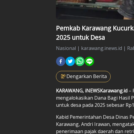
Pemkab Karawang Kucurka
2025 untuk Desa
Nasional
|
karawang.inews.id |
Ra
Dengarkan Berita
KARAWANG, iNEWSKarawang.id
– 
mengalokasikan Dana Bagi Hasil 
untuk desa pada 2025 sebesar Rp15
Kabid Pemerintahan Desa Dinas 
Karawang, Andri Irawan, mengata
penerimaan pajak daerah dan retr