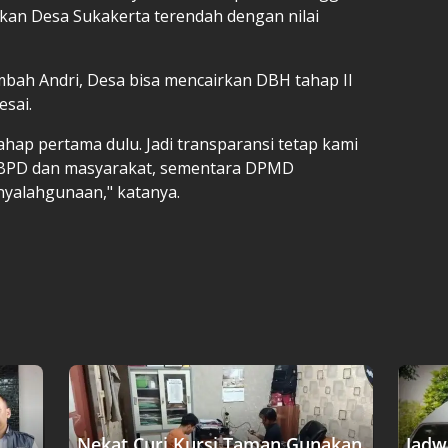
ngkan Desa Sukakerta terendah dengan nilai
bah Andri, Desa bisa mencairkan DBH tahap II
esai.
hap pertama dulu. Jadi transparansi tetap kami
 BPD dan masyarakat, sementara DPMD
nyalahgunaan," katanya.
Nekat Curi Kursi Taman Gunakan
Jadw