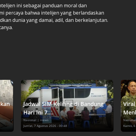
Intelijen ini sebagai panduan moral dan
mi percaya bahwa intelijen yang berlandaskan
dkan dunia yang damai, adil, dan berkelanjutan.
tanya.
akan
Jadwal SIM Keliling di Bandung
Vira
Hari Ini 7....
Menk
Nasional
| inews
Nasiona
Jum'at, 7 Agustus 2026 - 00:48
Kamis, 6