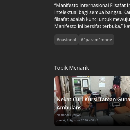
“Manifesto Internasional Filsafat 
intelektual bagi semua bangsa. Ka
filsafat adalah kunci untuk mewuju
Manifesto ini bersifat terbuka,” ka
#
nasional
#
`param`:none
Topik Menarik
Nekat Curi Kursi Taman Gun
Ambulans, ....
Nasional
| inews
Jum'at, 7 Agustus 2026 - 00:44