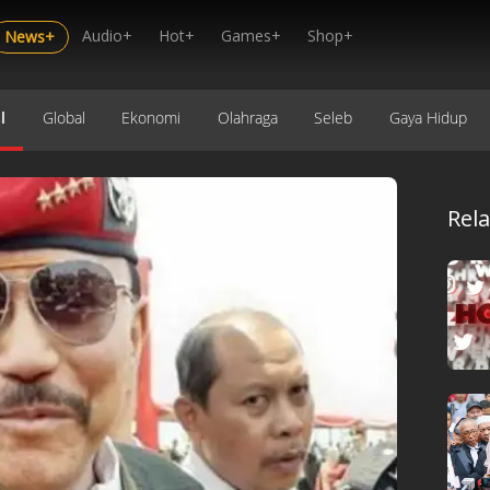
Audio+
Hot+
Games+
Shop+
News+
l
Global
Ekonomi
Olahraga
Seleb
Gaya Hidup
Rel