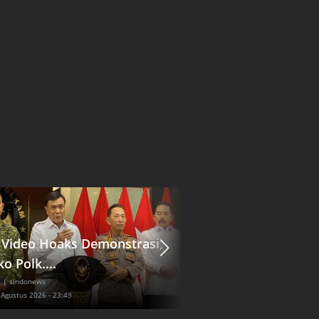
l Video Hoaks Demonstrasi,
Pengacara Jokowi 
o Polk....
Praperadilan Dokte
l
| sindonews
Nasional
| sindonews
 Agustus 2026 - 23:49
Kamis, 6 Agustus 2026 - 23:36