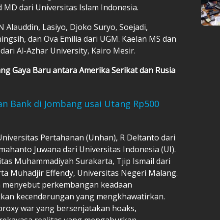
 MD dari Universitas Islam Indonesia.
N Alauddin, Lasiyo, Djoko Suryo, Soejadi,
ingsih, dan Ova Emilia dari UGM. Kaelan MS dan
i Al-Azhar University, Kairo Mesir.
ang Gaya Baru antara Amerika Serikat dan Rusia
an Bank di Jombang usai Utang Rp500
niversitas Pertahanan (Unhan), R Deltanto dari
mahanto Juwana dari Universitas Indonesia (UI).
tas Muhammadiyah Surakarta, Tjip Ismail dari
rta Muhadjir Effendy, Universitas Negeri Malang.
ka menyebut perkembangan keadaan
ukkan kecenderungan yang mengkhawatirkan.
proxy war yang bersenjatakan hoaks,
, rekayasa realitas yang mengaburkan