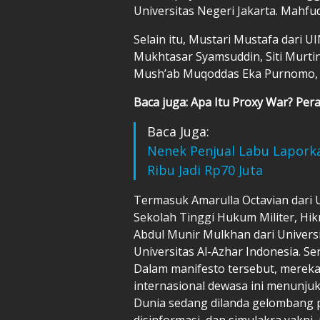
Universitas Negeri Jakarta. Mahfud
Selain itu, Mustari Mustafa dari UI
Mukhtasar Syamsuddin, Siti Murtin
Mush’ab Muqoddas Eka Purnomo, dar
Baca juga: Apa Itu Proxy War? Per
Baca Juga:
Nenek Penjual Labu Lapork
Ribu Jadi Rp70 Juta
Termasuk Amarulla Octavian dari U
Sekolah Tinggi Hukum Militer, Hik
Abdul Munir Mulkhan dari Universi
Universitas Al-Azhar Indonesia. Se
Dalam manifesto tersebut, mere
internasional dewasa ini menunj
Dunia sedang dilanda gelombang 
disinformasi, dan simulakra yakni