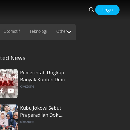
Login
Otomotif
Teknologi
Other
ated News
Pemerintah Ungkap
Banyak Konten Dem...
okezone
Kubu Jokowi Sebut
Praperadilan Dokt...
okezone