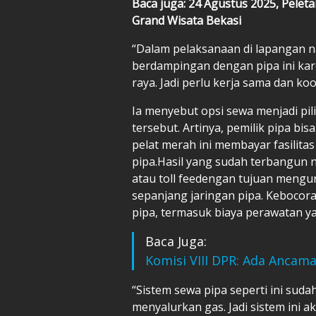
Baca juga: 24 Agustus 2025, Pel
Grand Wisata Bekasi
“Dalam pelaksanaan di lapangan nan
berdampingan dengan pipa ini karen
raya. Jadi perlu kerja sama dan ko
Ia menyebut opsi sewa menjadi p
tersebut. Artinya, pemilik pipa bis
pelat merah ini membayar fasilita
pipa.Hasil yang sudah terbangun n
atau toll feedengan tujuan mengur
sepanjang jaringan pipa. Kebocor
pipa, termasuk biaya perawatan y
Baca Juga:
Komisi VIII DPR: Ada Ancama
“Sistem sewa pipa seperti ini su
menyalurkan gas. Jadi sistem ini a