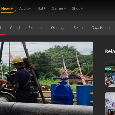
Audio+
Hot+
Games+
Shop+
News+
l
Global
Ekonomi
Olahraga
Seleb
Gaya Hidup
Rel