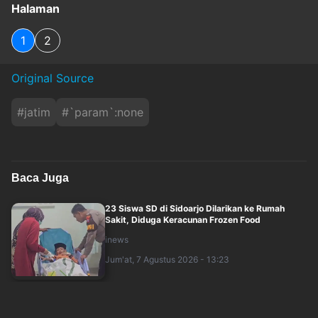
Halaman
1
2
Original Source
#
jatim
#
`param`:none
Baca Juga
23 Siswa SD di Sidoarjo Dilarikan ke Rumah
Sakit, Diduga Keracunan Frozen Food
inews
Jum'at, 7 Agustus 2026 - 13:23
Geger! Teror Lutung Hitam Masuk Rumah Warga
di Jember, Sembunyi di Plafon