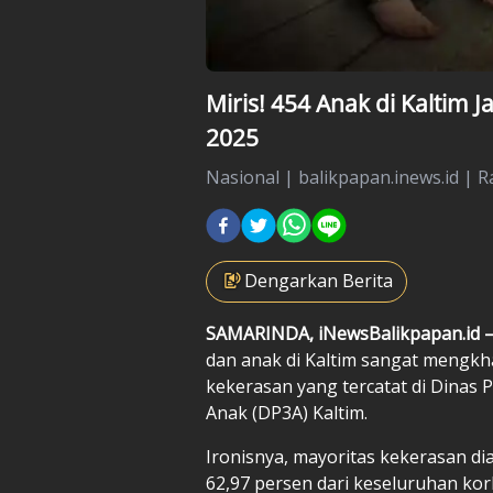
Miris! 454 Anak di Kaltim 
2025
Nasional
|
balikpapan.inews.id |
R
Dengarkan Berita
SAMARINDA, iNewsBalikpapan.id 
dan anak di Kaltim sangat mengkha
kekerasan yang tercatat di Dina
Anak (DP3A) Kaltim.
Ironisnya, mayoritas kekerasan di
62,97 persen dari keseluruhan ko