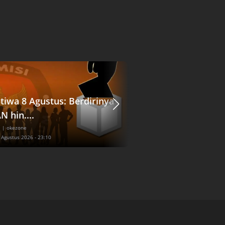
stiwa 8 Agustus: Berdirinya
Viral Pejalan Kaki 
N hin....
Tertabrak Motor...
l
| okezone
Nasional
| inews
7 Agustus 2026 - 23:10
Jum'at, 7 Agustus 2026 - 23:30