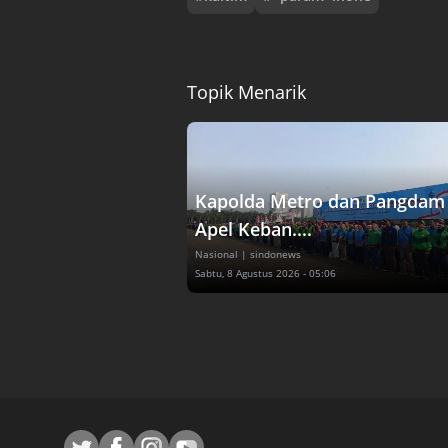
Topik Menarik
Kapolda Metro dan Pangdam 
Apel Keban....
Nasional
| sindonews
Sabtu, 8 Agustus 2026 - 05:06