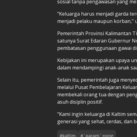
sosial tanpa pengawasan yang me
"Keluarga harus menjadi garda te
menjadi pelaku maupun korban," u
Pemerintah Provinsi Kalimantan T
satunya Surat Edaran Gubernur N
pembatasan penggunaan gawai di 
Kebijakan ini merupakan upaya u
dalam mendampingi anak-anak saa
Selain itu, pemerintah juga meny
melalui Pusat Pembelajaran Kelua
membekali orang tua dengan pen
asuh disiplin positif.
"Kami ingin keluarga di Kaltim s
generasi yang sehat, cerdas, dan 
#
kaltim
#
`param`:none