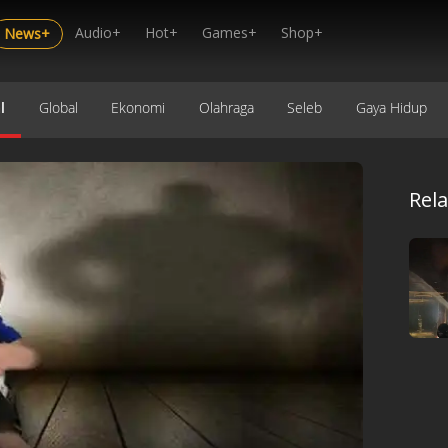
Audio+
Hot+
Games+
Shop+
News+
l
Global
Ekonomi
Olahraga
Seleb
Gaya Hidup
Rel