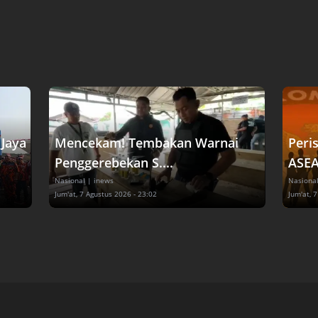
Jaya
Mencekam! Tembakan Warnai
Peri
Penggerebekan S....
ASEA
Nasional
| inews
Nasiona
Jum'at, 7 Agustus 2026 - 23:02
Jum'at, 