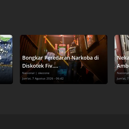
4
Bongkar Peredaran Narkoba di
Neka
Diskotek Fiv....
Ambul
Nasional
| okezone
Nasiona
Jum'at, 7 Agustus 2026 - 06:42
Jum'at, 