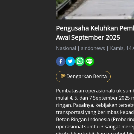
Pengusaha Keluhkan Pemb
Awal September 2025
Nasional
|
sindonews |
Kamis, 14 
Dengarkan Berita
Pembatasan operasional
truk
sumbu
mulai 4, 5, dan 7 September 202
ringan. Pasalnya, kebijakan ters
transportasi yang berimbas kepad
Beton Ringan Indonesia (Proberi
operasional sumbu 3 sangat merep
disebabkan kebijakan tersebut bi