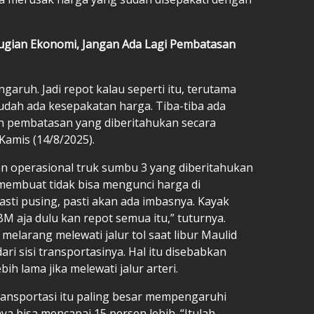
rugian Ekonomi, Jangan Ada Lagi Pembatasan
ngaruh. Jadi repot kalau seperti itu, terutama
udah ada kesepakatan harga. Tiba-tiba ada
n pembatasan yang diberitahukan secara
 Kamis (14/8/2025).
n operasional truk sumbu 3 yang diberitahukan
 membuat tidak bisa mengunci harga di
pasti pusing, pasti akan ada imbasnya. Kayak
M aja dulu kan repot semua itu,” tuturnya.
larang melewati jalur tol saat libur Maulid
ri sisi transportasinya. Hal itu disebabkan
ih lama jika melewati jalur arteri.
nsportasi itu paling besar mempengaruhi
a bisa mencapai 15 persen lebih. “Itulah