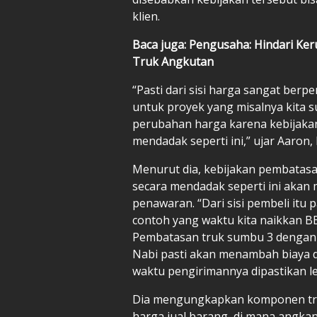
klien.
Baca juga: Pengusaha: Hindari Ke
Truk Angkutan
“Pasti dari sisi harga sangat berpe
untuk proyek yang misalnya kita s
perubahan harga karena kebijaka
mendadak seperti ini,” ujar Aaron,
Menurut dia, kebijakan pembatasa
secara mendadak seperti ini akan
penawaran. “Dari sisi pembeli itu 
contoh yang waktu kita naikkan BB
Pembatasan truk sumbu 3 dengan me
Nabi pasti akan menambah biaya da
waktu pengirimannya dipastikan leb
Dia mengungkapkan komponen tra
harga jual barang, di mana angkany