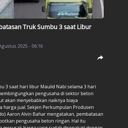
atasan Truk Sumbu 3 saat Libur
Agustus 2025 - 06:16
 3 saat hari libur Maulid Nabi selama 3 hari
5 membingungkan pengusaha di sektor beton
ebut akan menyebabkan naiknya biaya
a harga jual. Sekjen Perkumpulan Produsen
ndo) Aaron Alvin Bahar mengatakan, pembatasan
otkan pengusaha beton ringan. Hal itu
sa merusak harga yang sudah disepakati dengan