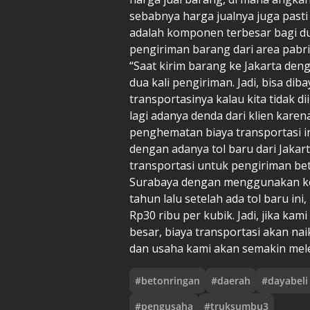
sebabnya harga jualnya juga past
adalah komponen terbesar bagi du
pengiriman barang dari area pabri
“Saat kirim barang ke Jakarta deng
dua kali pengiriman. Jadi, bisa d
transportasinya kalau kita tidak dii
lagi adanya denda dari klien kare
penghematan biaya transportasi in
dengan adanya tol baru dari Jakart
transportasi untuk pengiriman be
Surabaya dengan menggunakan kere
tahun lalu setelah ada tol baru in
Rp30 ribu per kubik. Jadi, jika kam
besar, biaya transportasi akan nai
dan usaha kami akan semakin mel
#
betonringan
#
daerah
#
dayabeli
#
pengusaha
#
truksumbu3