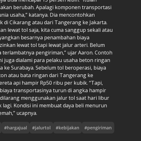
i akan berubah. Apalagi komponen transportasi
nia usaha,” katanya. Dia mencontohkan
k di Cikarang atau dari Tangerang ke Jakarta.
an lewat tol saja, kita cuma sanggup sekali atau
ibayangkan besarnya penambahan biaya
zinkan lewat tol tapi lewat jalur arteri. Belum
na terlambatnya pengiriman,” ujar Aaron. Contoh
i juga dialami para pelaku usaha beton ringan
a ke Surabaya. Sebelum tol beroperasi, biaya
ton atau bata ringan dari Tangerang ke
ta api hampir Rp50 ribu per kubik. “Tapi,
i, biaya transportasinya turun di angka hampir
i dilarang menggunakan jalur tol saat hari libur
k lagi. Kondisi ini membuat daya beli menurun
emah,” ucapnya.
#
hargajual
#
jalurtol
#
kebijakan
#
pengiriman