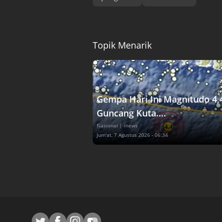
Topik Menarik
Gempa Hari Ini Magnitudo 4,
Guncang Kuta....
Nasional
| inews
Jum'at, 7 Agustus 2026 - 06:34