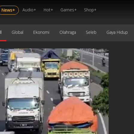
Audio+
Hot+
Games+
Shop+
News+
l
Global
Ekonomi
Olahraga
Seleb
Gaya Hidup