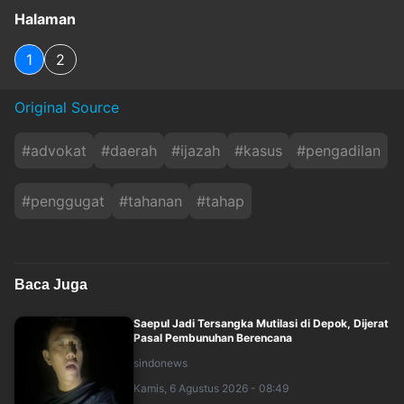
Halaman
1
2
Original Source
#
advokat
#
daerah
#
ijazah
#
kasus
#
pengadilan
#
penggugat
#
tahanan
#
tahap
Baca Juga
Saepul Jadi Tersangka Mutilasi di Depok, Dijerat
Pasal Pembunuhan Berencana
sindonews
Kamis, 6 Agustus 2026 - 08:49