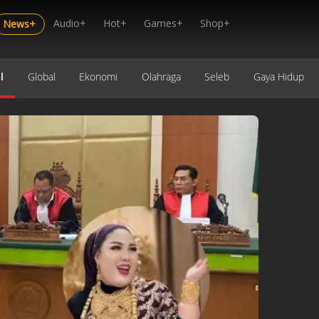
Audio+
Hot+
Games+
Shop+
News+
l
Global
Ekonomi
Olahraga
Seleb
Gaya Hidup