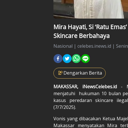
Mira Hayati, Si ‘Ratu Emas
Skincare Berbahaya
Nasional
|
celebes.inews.id |
Senin,
Dengarkan Berita
MAKASSAR, iNewsCelebes.id
- 
menjatuhi hukuman 10 bulan pen
kasus peredaran skincare ileg
(7/7/2025).
Vonis yang dibacakan Ketua Majeli
Makassar menyatakan Mira ter