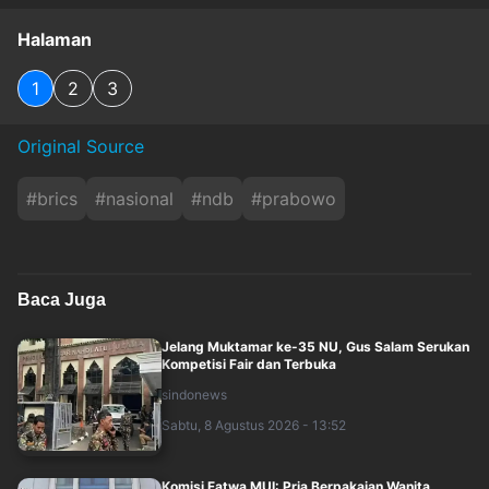
Halaman
1
2
3
Original Source
#
brics
#
nasional
#
ndb
#
prabowo
Baca Juga
Jelang Muktamar ke-35 NU, Gus Salam Serukan
Kompetisi Fair dan Terbuka
sindonews
Sabtu, 8 Agustus 2026 - 13:52
Komisi Fatwa MUI: Pria Berpakaian Wanita