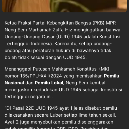
Ketua Fraksi Partai Kebangkitan Bangsa (PKB) MPR
Neng Eem Marhamah Zulfa Hiz mengingatkan bahwa
Undang-Undang Dasar (UUD) 1945 adalah Konstitusi
Tertinggi di Indonesia. Karena itu, setiap undang-
undang atau peraturan hukum di bawahnya tidak
boleh tidak sesuai dengan UUD 1945.
Menanggapi Putusan Mahkamah Konstitusi (MK)
nomor 135/PPU-XXII/2024 yang memisahkan
Pemilu
Nasional
dan
Pemilu Lokal
, Neng Eem kembali
menegaskan kedudukan UUD 1945 sebagai konstitusi
tertinggi di negara ini.
“Di Pasal 22E UUD 1945 ayat 1 jelas disebut pemilu
dilaksanakan secara Luber setiap lima tahun sekali.
Ayat 2 juga menyebutkan pemilu diselenggarakan
untuk memilih Anggota DPR, DPD, Presiden dan