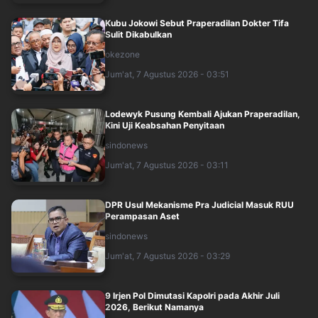
Kubu Jokowi Sebut Praperadilan Dokter Tifa
Sulit Dikabulkan
okezone
Jum'at, 7 Agustus 2026 - 03:51
Lodewyk Pusung Kembali Ajukan Praperadilan,
Kini Uji Keabsahan Penyitaan
sindonews
Jum'at, 7 Agustus 2026 - 03:11
DPR Usul Mekanisme Pra Judicial Masuk RUU
Perampasan Aset
sindonews
Jum'at, 7 Agustus 2026 - 03:29
9 Irjen Pol Dimutasi Kapolri pada Akhir Juli
2026, Berikut Namanya