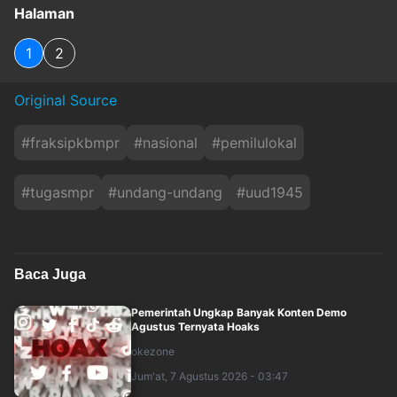
Halaman
1
2
Original Source
#
fraksipkbmpr
#
nasional
#
pemilulokal
#
tugasmpr
#
undang-undang
#
uud1945
Baca Juga
Pemerintah Ungkap Banyak Konten Demo
Agustus Ternyata Hoaks
okezone
Jum'at, 7 Agustus 2026 - 03:47