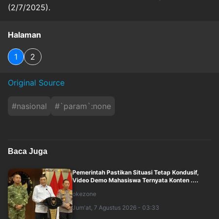
(2/7/2025).
Halaman
1
2
Original Source
#
nasional
#
`param`:none
Baca Juga
Pemerintah Pastikan Situasi Tetap Kondusif,
Video Demo Mahasiswa Ternyata Konten ....
okezone
Jum'at, 7 Agustus 2026 - 03:33