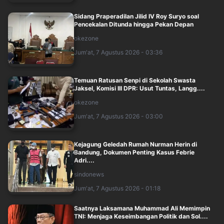
Sidang Praperadilan Jilid IV Roy Suryo soal
Pencekalan Ditunda hingga Pekan Depan
okezone
Jum'at, 7 Agustus 2026 - 03:36
Temuan Ratusan Senpi di Sekolah Swasta
Jaksel, Komisi III DPR: Usut Tuntas, Langg....
okezone
Jum'at, 7 Agustus 2026 - 03:00
Kejagung Geledah Rumah Nurman Herin di
Bandung, Dokumen Penting Kasus Febrie
Adri....
sindonews
Jum'at, 7 Agustus 2026 - 01:18
Saatnya Laksamana Muhammad Ali Memimpin
TNI: Menjaga Keseimbangan Politik dan Sol....