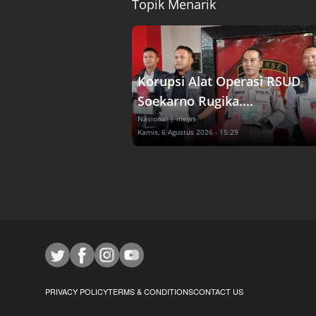
Topik Menarik
Korupsi Alat Operasi RSUD
Soekarno Rugika....
Nasional
| inews
Kamis, 6 Agustus 2026 - 15:29
PRIVACY POLICY
TERMS & CONDITIONS
CONTACT US