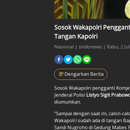
Sosok Wakapolri Penggant
Tangan Kapolri
Nasional
|
sindonews |
Rabu, 2 Jul
Dengarkan Berita
Sosok Wakapolri pengganti Komjen
Jenderal Polisi
Listyo Sigit Prabow
diumumkan.
"Sampai dengan saat ini, calon-cal
Wakapolri sudah ada di tangan Bapa
Sandi Nugroho di Gedung Mabes Pol