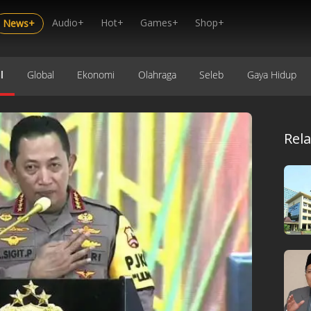
Audio+
Hot+
Games+
Shop+
News+
l
Global
Ekonomi
Olahraga
Seleb
Gaya Hidup
Rel