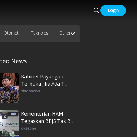
Login
Otomotif
Teknologi
Other
ated News
Kabinet Bayangan
Terbuka jika Ada T...
sindonews
Kementerian HAM
Tegaskan BPJS Tak B...
okezone