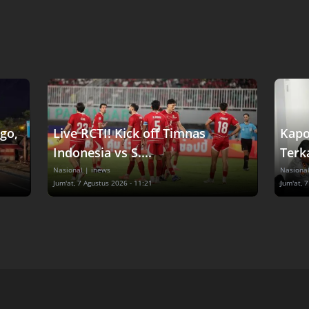
go,
Live RCTI! Kick off Timnas
Kapo
Indonesia vs S....
Terka
Nasional
| inews
Nasiona
Jum'at, 7 Agustus 2026 - 11:21
Jum'at, 