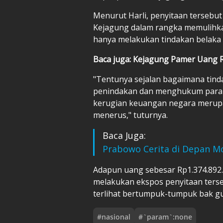
Menurut Harli, penyitaan tersebut
Kejagung dalam rangka memulihka
hanya melakukan tindakan belaka 
Baca juga: Kejagung Pamer Uang R
"Tentunya sejalan bagaimana tind
penindakan dan menghukum para 
kerugian keuangan negara merupa
menerus," tuturnya.
Baca Juga:
Prabowo Cerita di Depan M
Adapun uang sebesar Rp1.374.892.
melakukan ekspos penyitaan ters
terlihat bertumpuk-tumpuk bak g
#
nasional
#
`param`:none