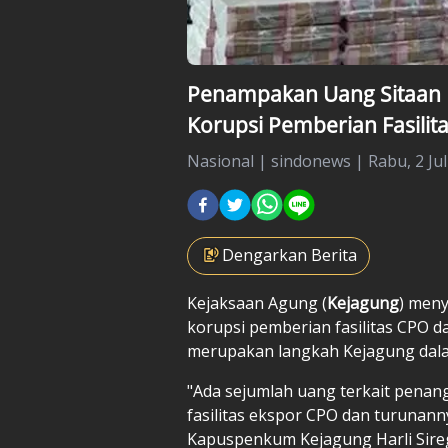
Penampakan Uang Sitaan K
Korupsi Pemberian Fasilit
Nasional
|
sindonews |
Rabu, 2 Jul
Dengarkan Berita
Kejaksaan Agung (
Kejagung
) meny
korupsi pemberian fasilitas CPO d
merupakan langkah Kejagung dal
"Ada sejumlah uang terkait pena
fasilitas ekspor CPO dan turunanny
Kapuspenkum Kejagung Harli Sireg