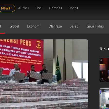
Audio+
Hot+
Games+
Shop+
News+
l
Global
Ekonomi
Olahraga
Seleb
Gaya Hidup
Rel