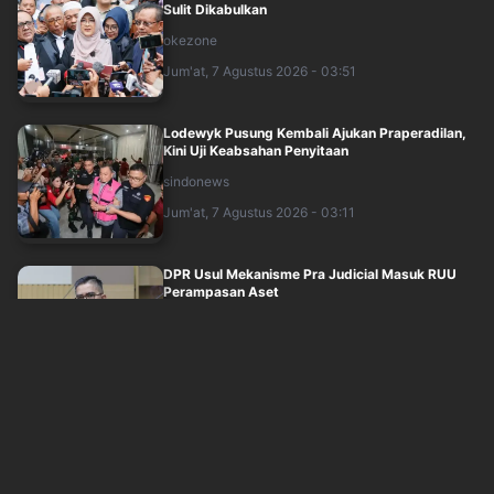
Sulit Dikabulkan
okezone
Jum'at, 7 Agustus 2026 - 03:51
Lodewyk Pusung Kembali Ajukan Praperadilan,
Kini Uji Keabsahan Penyitaan
sindonews
Jum'at, 7 Agustus 2026 - 03:11
DPR Usul Mekanisme Pra Judicial Masuk RUU
Perampasan Aset
sindonews
Jum'at, 7 Agustus 2026 - 03:29
9 Irjen Pol Dimutasi Kapolri pada Akhir Juli
2026, Berikut Namanya
sindonews