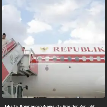
Jakarta
,
Bojonegoro
.
iNews
.
id
- Presiden Republik