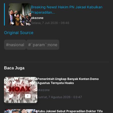
Breaking News! Hakim PN Jaksel Kabulkan
Praperadilan...
okezone
Selasa, 7 Juli 2026 - 06:46
Original Source
#
nasional
#
`param`:none
Baca Juga
Pemerintah Ungkap Banyak Konten Demo
Agustus Ternyata Hoaks
okezone
Jum'at, 7 Agustus 2026 - 03:47
Kubu Jokowi Sebut Praperadilan Dokter Tifa