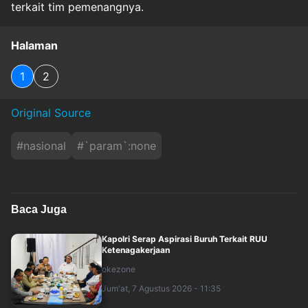
terkait tim pemenangnya.
Halaman
1
2
Original Source
#
nasional
#
`param`:none
Baca Juga
Kapolri Serap Aspirasi Buruh Terkait RUU
Ketenagakerjaan
okezone
Jum'at, 7 Agustus 2026 - 11:35