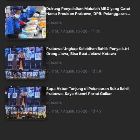
Dukung Penyelidkan Makalah MBG yang Catut
Nama Presiden Prabowo, DPR: Pelanggaran....
okezone
Jum'at, 7 Agustus 2026 - 11:05
Prabowo Ungkap Kelebihan Bahlil: Punya Istri
Orang Jawa, Bisa Buat Jokowi Ketawa
okezone
Jum'at, 7 Agustus 2026 - 10:38
Sapa Akbar Tanjung di Peluncuran Buku Bahlil,
Prabowo: Saya Alumni Partai Golkar
okezone
Jum'at, 7 Agustus 2026 - 10:45
Mensesneg Soal Isu Reshuffle Agustus:
Kalaupun Ada, untuk Isi Posisi Wamen yang K....