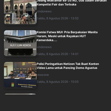
Jelang Muktamar ke-35 NU, Gus Salam Serukan
Kompetisi Fair dan Terbuka
sindonews
Sabtu, 8 Agustus 2026 - 13:52
Komisi Fatwa MUI: Pria Berpakaian Wanita
Haram, Meski untuk Rayakan HUT
Kemerdeka....
sindonews
Sabtu, 8 Agustus 2026 - 14:01
Polisi Peringatkan Netizen Tak Buat Konten
Video Lama untuk Pancing Demo Agustus
okezone
Sabtu, 8 Agustus 2026 - 15:05
Soal Figur Ketua PBNU Mendatang, Ma'ruf Amin:
Harus Mampu Memperbaiki dan Mendama....
okezone