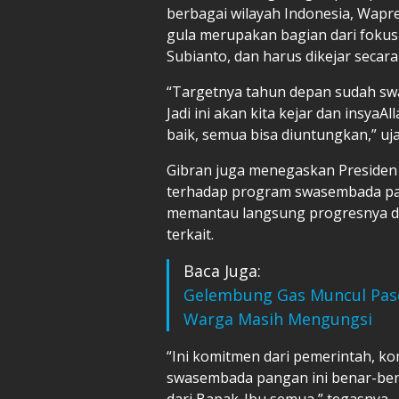
berbagai wilayah Indonesia, Wap
gula merupakan bagian dari foku
Subianto, dan harus dikejar secara
“Targetnya tahun depan sudah swa
Jadi ini akan kita kejar dan insyaA
baik, semua bisa diuntungkan,” uj
Gibran juga menegaskan Preside
terhadap program swasembada pan
memantau langsung progresnya da
terkait.
Baca Juga:
Gelembung Gas Muncul Pas
Warga Masih Mengungsi
“Ini komitmen dari pemerintah, k
swasembada pangan ini benar-ben
dari Bapak-Ibu semua,” tegasnya.