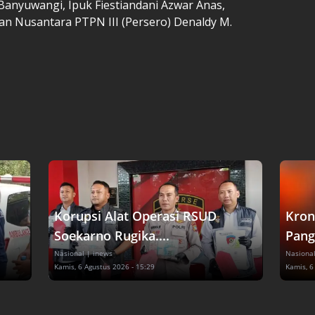
Banyuwangi, Ipuk Fiestiandani Azwar Anas,
n Nusantara PTPN III (Persero) Denaldy M.
Korupsi Alat Operasi RSUD
Kron
Soekarno Rugika....
Pang
Nasional
| inews
Nasiona
Kamis, 6 Agustus 2026 - 15:29
Kamis, 6