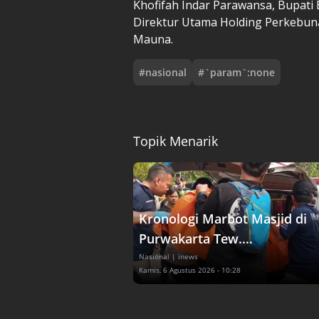
Khofifah Indar Parawansa, Bupati 
Direktur Utama Holding Perkebuna
Mauna.
#
nasional
#
`param`:none
Topik Menarik
Kronologi Marbot Masjid di
Purwakarta Tew....
Nasional
| inews
Kamis, 6 Agustus 2026 - 10:28