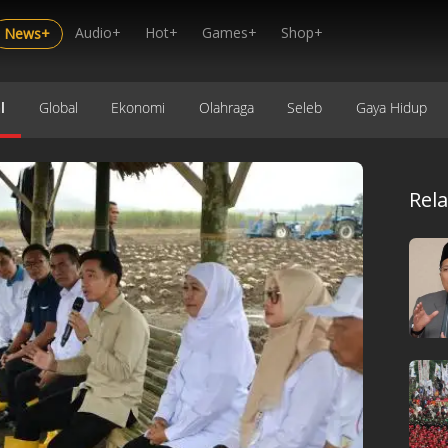
Audio+
Hot+
Games+
Shop+
News+
l
Global
Ekonomi
Olahraga
Seleb
Gaya Hidup
Rel