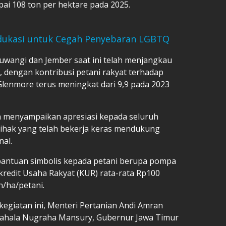
ai 108 ton per hektare pada 2025.
dukasi untuk Cegah Penyebaran LGBTQ
uwangi dan Jember saat ini telah menjangkau
e, dengan kontribusi petani rakyat terhadap
lenmore terus meningkat dari 9,9 pada 2023
a menyampaikan apresiasi kepada seluruh
-pihak yang telah bekerja keras mendukung
al.
bantuan simbolis kepada petani berupa pompa
i; kredit Usaha Rakyat (KUR) rata-rata Rp100
on/ha/petani.
egiatan ini, Menteri Pertanian Andi Amran
Pahala Nugraha Mansury, Gubernur Jawa Timur