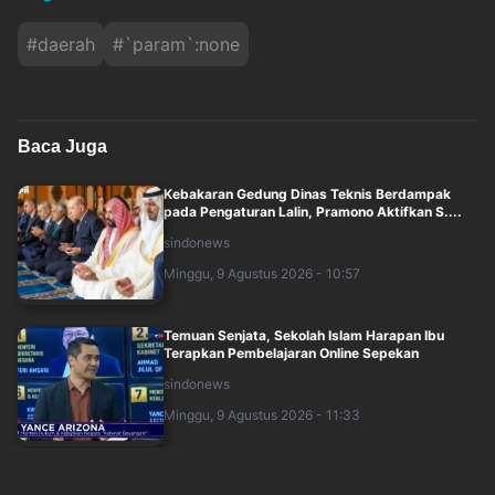
#
daerah
#
`param`:none
Baca Juga
Kebakaran Gedung Dinas Teknis Berdampak
pada Pengaturan Lalin, Pramono Aktifkan S....
sindonews
Minggu, 9 Agustus 2026 - 10:57
Temuan Senjata, Sekolah Islam Harapan Ibu
Terapkan Pembelajaran Online Sepekan
sindonews
Minggu, 9 Agustus 2026 - 11:33
KRL Bogor-Jakarta Kota Alami Gangguan,
Hanya Satu Jalur Digunakan di Bojong Gede