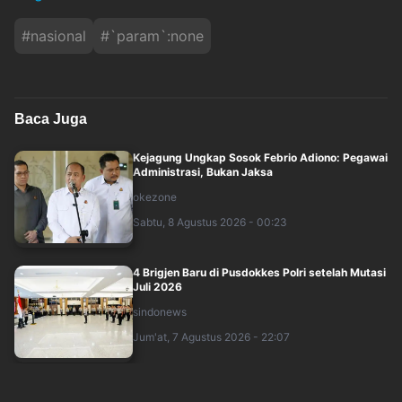
#
nasional
#
`param`:none
Baca Juga
Kejagung Ungkap Sosok Febrio Adiono: Pegawai
Administrasi, Bukan Jaksa
okezone
Sabtu, 8 Agustus 2026 - 00:23
4 Brigjen Baru di Pusdokkes Polri setelah Mutasi
Juli 2026
sindonews
Jum'at, 7 Agustus 2026 - 22:07
Peristiwa 8 Agustus: Berdirinya ASEAN hingga
Pilgub DKI Jakarta Pertama Secara La....