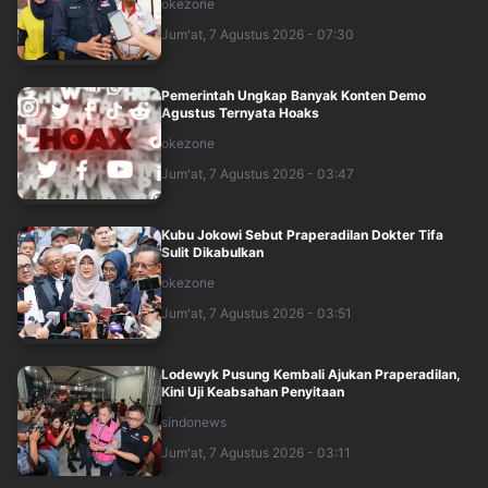
okezone
Jum'at, 7 Agustus 2026 - 07:30
Pemerintah Ungkap Banyak Konten Demo
Agustus Ternyata Hoaks
okezone
Jum'at, 7 Agustus 2026 - 03:47
Kubu Jokowi Sebut Praperadilan Dokter Tifa
Sulit Dikabulkan
okezone
Jum'at, 7 Agustus 2026 - 03:51
Lodewyk Pusung Kembali Ajukan Praperadilan,
Kini Uji Keabsahan Penyitaan
sindonews
Jum'at, 7 Agustus 2026 - 03:11