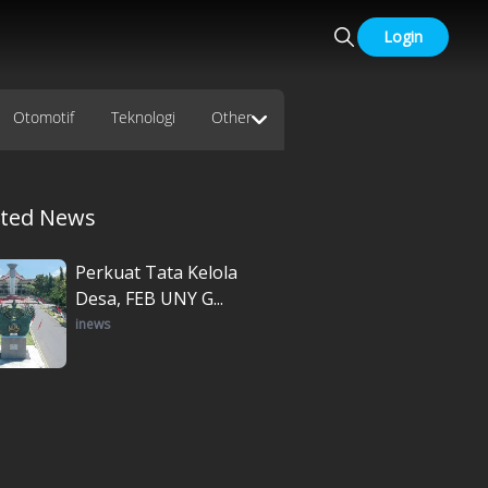
Login
Otomotif
Teknologi
Other
ated News
Perkuat Tata Kelola
Desa, FEB UNY G...
inews