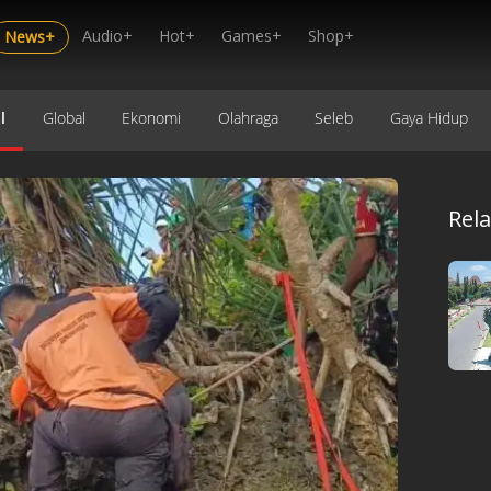
Audio+
Hot+
Games+
Shop+
News+
l
Global
Ekonomi
Olahraga
Seleb
Gaya Hidup
Rel