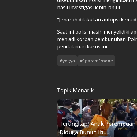
hasil investigasi lebih lanjut.
"Jenazah dilakukan autopsi kemud
Saat ini polisi masih menyelidiki 
menjadi korban pembunuhan. Polr
pendalaman kasus ini.
#
yogya
#
`param`:none
Topik Menarik
Terungkap! Anak Perempuan
Diduga Bunuh Ib....