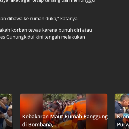
ian dibawa ke rumah duka," katanya.
apakah korban tewas karena bunuh diri atau
es Gunungkidul kini tengah melakukan
Kebakaran Maut Rumah Panggung
Kron
di Bombana,....
Purw