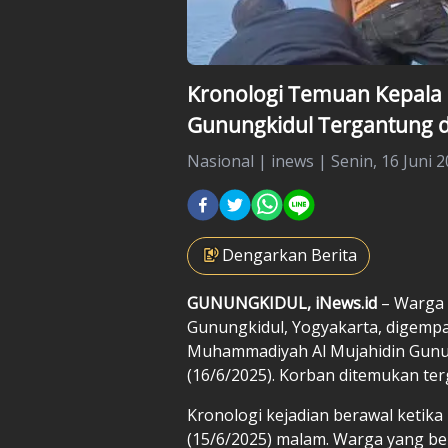
Kronologi Temuan Kepal
Gunungkidul Tergantung d
Nasional
|
inews |
Senin, 16 Juni 2
Dengarkan Berita
GUNUNGKIDUL, iNews.id
– Warga 
Gunungkidul, Yogyakarta, digemp
Muhammadiyah Al Mujahidin Gunung
(16/6/2025). Korban ditemukan ter
Kronologi kejadian berawal ketik
(15/6/2025) malam. Warga yang b