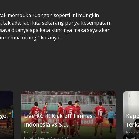
ak membuka ruangan seperti ini mungkin
i, tak ada. Jadi kita sekarang punya kesempatan
saya ditanya apa kata kuncinya maka saya akan
kan semua orang," katanya.
go,
Live RCTI! Kick off Timnas
Kapo
Indonesia vs S....
Terka
Nasional
| inews
Nasiona
Jum'at, 7 Agustus 2026 - 11:21
Jum'at, 