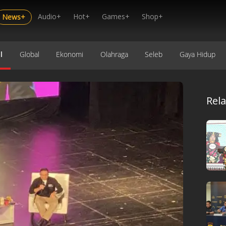
Audio+
Hot+
Games+
Shop+
News+
l
Global
Ekonomi
Olahraga
Seleb
Gaya Hidup
Rel