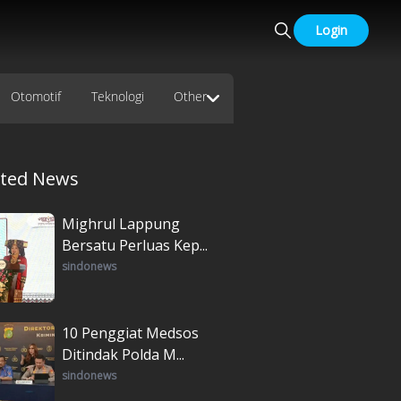
Login
Otomotif
Teknologi
Other
ated News
Mighrul Lappung
Bersatu Perluas Kep...
sindonews
10 Penggiat Medsos
Ditindak Polda M...
sindonews