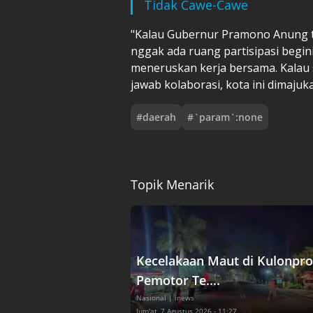
Tidak Cawe-Cawe
"Kalau Gubernur Pramono Anung t
nggak ada ruang partisipasi begin
meneruskan kerja bersama. Kalau 
jawab kolaborasi, kota ini dimaju
#
daerah
#
`param`:none
Topik Menarik
Kecelakaan Maut di Kulonpro
Pemotor Te....
Nasional
| inews
Jum'at, 7 Agustus 2026 - 11:27