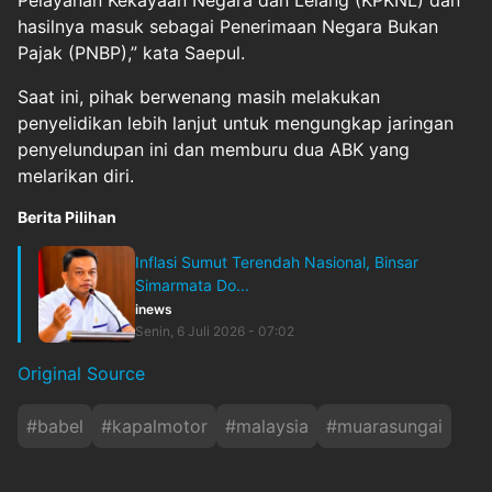
Pelayanan Kekayaan Negara dan Lelang (KPKNL) dan
hasilnya masuk sebagai Penerimaan Negara Bukan
Pajak (PNBP),” kata Saepul.
Saat ini, pihak berwenang masih melakukan
penyelidikan lebih lanjut untuk mengungkap jaringan
penyelundupan ini dan memburu dua ABK yang
melarikan diri.
Berita Pilihan
Inflasi Sumut Terendah Nasional, Binsar
Simarmata Do...
inews
Senin, 6 Juli 2026 - 07:02
Original Source
#
babel
#
kapalmotor
#
malaysia
#
muarasungai
#
pangkalpinang
#
pasirtimah
#
penyelidikan