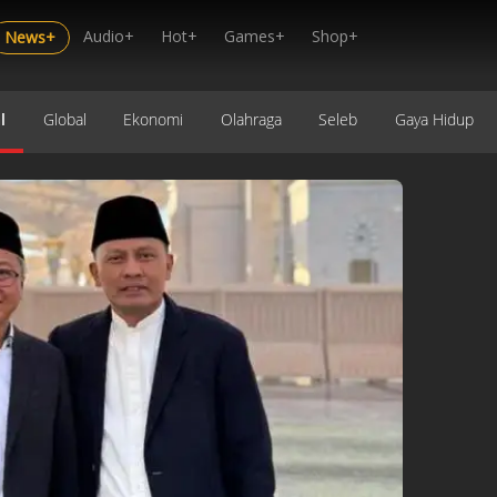
Audio+
Hot+
Games+
Shop+
News+
l
Global
Ekonomi
Olahraga
Seleb
Gaya Hidup