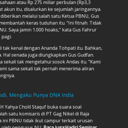
usahaan atau Rp 275 miliar perbulan (Rp3,3
ut akun itu, disalurkan ke sejumlah jaringannya.
 diberikan melalui salah satu Ketua PBNU, Gus
 membantah keras tuduhan itu. "Ini fitnah. Tidak
U. Saya jamin 1.000 hoaks," kata Gus Fahrur
 pagi.
i tak kenal dengan Ananda Tohpati itu. Bahkan,
. Hal senada juga diungkapkan Gus Gudfan.
sekali tak mengetahui sosok Andas itu. "Kami
ami sama sekali tak pernah menerima aliran
angnya.
odi, Mengaku Punya DNA India
Yahya Cholil Staquf buka suara soal
lah satu komisaris di PT Gag Nikel di Raja
ini PBNU tidak ikut campur terkait urusan
n oleh pengurus NU.
Baca juga:
Hadiri Seminar