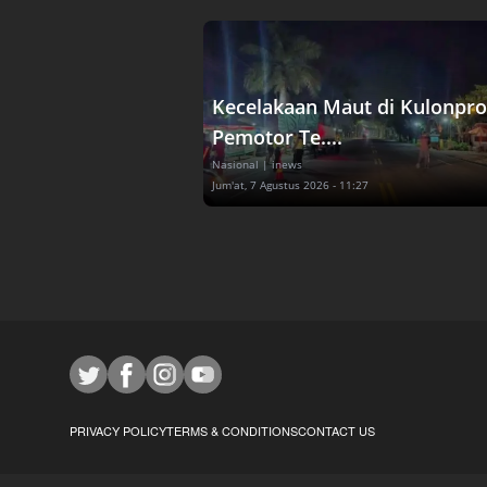
Kecelakaan Maut di Kulonpro
Pemotor Te....
Nasional
| inews
Jum'at, 7 Agustus 2026 - 11:27
PRIVACY POLICY
TERMS & CONDITIONS
CONTACT US