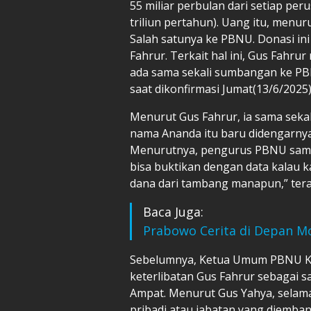
55 miliar perbulan dari setiap per
triliun pertahun). Uang itu, menur
Salah satunya ke PBNU. Donasi ini
Fahrur. Terkait hal ini, Gus Fahrur
ada sama sekali sumbangan ke PBN
saat dikonfirmasi Jumat(13/6/2025)
Menurut Gus Fahrur, ia sama sekal
nama Ananda itu baru didengarnya
Menurutnya, pengurus PBNU sama 
bisa buktikan dengan data kalau k
dana dari tambang manapun,” ter
Baca Juga:
Prabowo Cerita di Depan M
Sebelumnya, Ketua Umum PBNU KH 
keterlibatan Gus Fahrur sebagai sa
Ampat. Menurut Gus Yahya, selama 
pribadi atau jabatan yang diemba