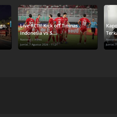
go,
Live RCTI! Kick off Timnas
Kapo
Indonesia vs S....
Terka
Nasional
| inews
Nasiona
Jum'at, 7 Agustus 2026 - 11:21
Jum'at, 