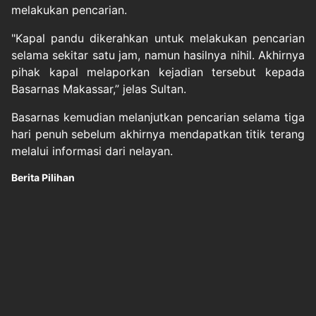
melakukan pencarian.
"Kapal pandu dikerahkan untuk melakukan pencarian
selama sekitar satu jam, namun hasilnya nihil. Akhirnya
pihak kapal melaporkan kejadian tersebut kepada
Basarnas Makassar,” jelas Sultan.
Basarnas kemudian melanjutkan pencarian selama tiga
hari penuh sebelum akhirnya mendapatkan titik terang
melalui informasi dari nelayan.
Berita Pilihan
Menangkan Praperadilan soal Penangkapan,
Roy Suryo K...
sindonews
Selasa, 7 Juli 2026 - 10:30
Original Source
#
evakuasi
#
identitas
#
laut
#
lompat
#
mayat