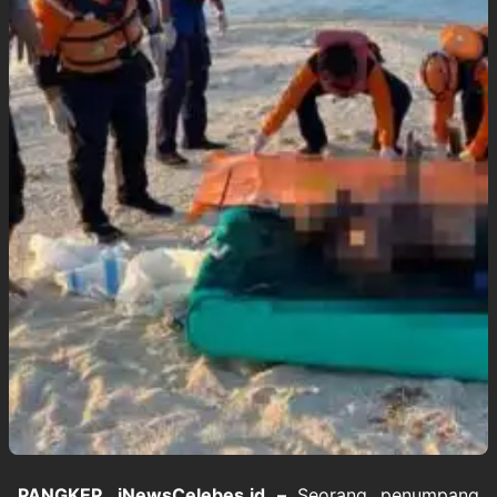
PANGKEP, iNewsCelebes.id –
Seorang penumpang