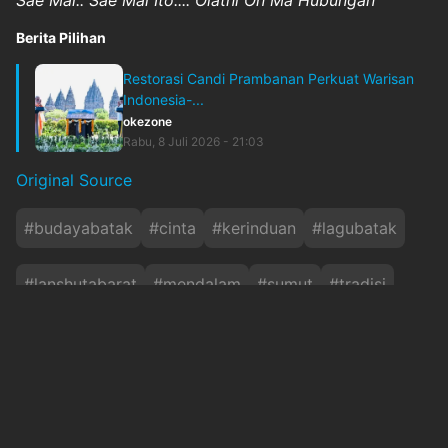
Sae Mai.. Sae Mai Ito.... Olatni On Ma Hubungan
Berita Pilihan
Restorasi Candi Prambanan Perkuat Warisan
Indonesia-...
okezone
Rabu, 8 Juli 2026 - 21:03
Original Source
#
budayabatak
#
cinta
#
kerinduan
#
lagubatak
#
lanshutabarat
#
mendalam
#
sumut
#
tradisi
#
triolamtama