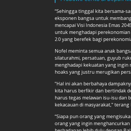
“Sehingga tinggal kita bersama-s
eksponen bangsa untuk membangu
mencapai Visi Indonesia Emas 2045.
untuk menghadapi perekonomian d
2.0 yang berefek bagi perekonomia
Nofel meminta semua anak bangs
silaturahmi, persatuan, guyub ruk
menghadapi kekuatan yang ingin 
hoaks yang justru merugikan pers
"Hal ini akan berbahaya dampakn
kita harus berfikir dan bertindak
harus tegas melawan isu-isu dan 
kekacauan di masyarakat," terang 
“Siapa pun orang yang mengisuk
orang yang ingin menghancurkan 
berhadapan lebih dulu dengan Ba