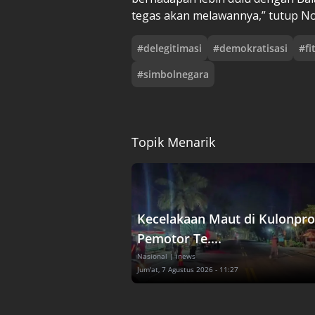
tegas akan melawannya,” tutup No
#
delegitimasi
#
demokratisasi
#
fi
#
simbolnegara
Topik Menarik
Kecelakaan Maut di Kulonpro
Pemotor Te....
Nasional
| inews
Jum'at, 7 Agustus 2026 - 11:27