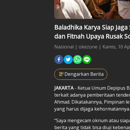
Baladhika Karya Siap Jaga 
dan Fitnah Upaya Rusak So
Nasional
|
okezone |
Kamis, 10 Apr
Dengarkan Berita
JAKARTA
- Ketua Umum Depipus Bal
terkait adanya pemberitaan tende
Ahmad. Dikatakannya, Pimpinan lem
yang harus dijaga kehormatannya.
“Saya mengecam oknum atau siapa
berita yang tidak bisa diuji keb