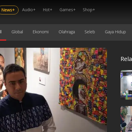
Audio+
Hot+
Games+
Shop+
News+
l
Global
Ekonomi
Olahraga
Seleb
Gaya Hidup
Rel