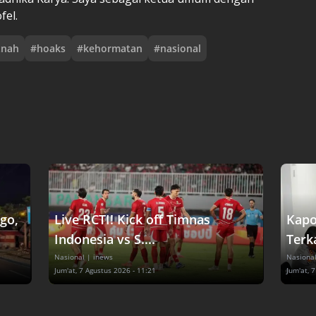
fel.
tnah
#
hoaks
#
kehormatan
#
nasional
go,
Live RCTI! Kick off Timnas
Kapo
Indonesia vs S....
Terka
Nasional
| inews
Nasiona
Jum'at, 7 Agustus 2026 - 11:21
Jum'at, 