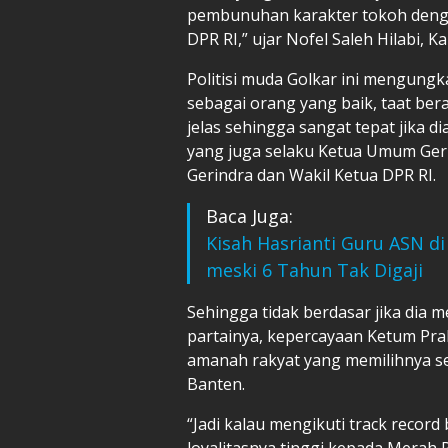
pembunuhan karakter tokoh denga
DPR RI,” ujar Nofel Saleh Hilabi, K
Politisi muda
Golkar
ini mengungka
sebagai orang yang baik, taat bera
jelas sehingga sangat tepat jika d
yang juga selaku Ketua Umum Ger
Gerindra dan Wakil Ketua DPR RI.
Baca Juga:
Kisah Hasrianti Guru ASN d
meski 6 Tahun Tak Digaji
Sehingga tidak berdasar jika dia
partainya, kepercayaan Ketum Pra
amanah rakyat yang memilihnya se
Banten.
“Jadi kalau mengikuti track record
loyalitasnya tinggi kepada Merah P