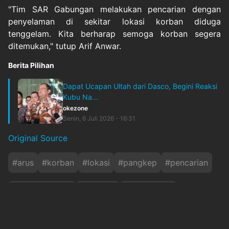
"Tim SAR Gabungan melakukan pencarian dengan
penyelaman di sekitar lokasi korban diduga
tenggelam. Kita berharap semoga korban segera
ditemukan," tutup Arif Anwar.
Berita Pilihan
Dapat Ucapan Ultah dari Dasco, Begini Reaksi
Kubu Na...
okezone
Senin, 6 Juli 2026 - 16:31
Original Source
#
arus
#
korban
#
lokasi
#
pangkep
#
pencarian
#
penyelamatan
#
personil
#
remajaputri
#
seputar-sulsel
#
tenggelam