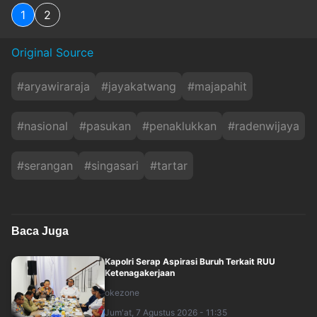
1
2
Original Source
#
aryawiraraja
#
jayakatwang
#
majapahit
#
nasional
#
pasukan
#
penaklukkan
#
radenwijaya
#
serangan
#
singasari
#
tartar
Baca Juga
Kapolri Serap Aspirasi Buruh Terkait RUU
Ketenagakerjaan
okezone
Jum'at, 7 Agustus 2026 - 11:35