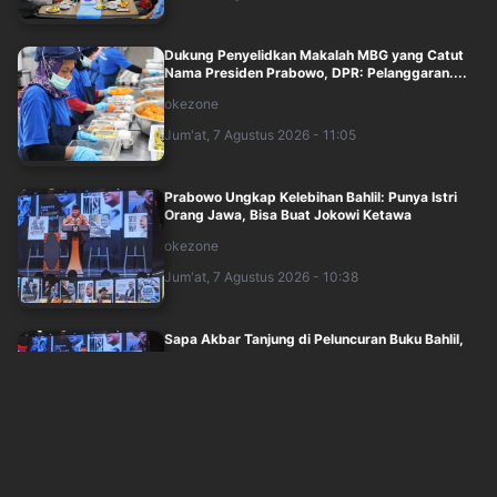
Dukung Penyelidkan Makalah MBG yang Catut
Nama Presiden Prabowo, DPR: Pelanggaran....
okezone
Jum'at, 7 Agustus 2026 - 11:05
Prabowo Ungkap Kelebihan Bahlil: Punya Istri
Orang Jawa, Bisa Buat Jokowi Ketawa
okezone
Jum'at, 7 Agustus 2026 - 10:38
Sapa Akbar Tanjung di Peluncuran Buku Bahlil,
Prabowo: Saya Alumni Partai Golkar
okezone
Jum'at, 7 Agustus 2026 - 10:45
Mensesneg Soal Isu Reshuffle Agustus: