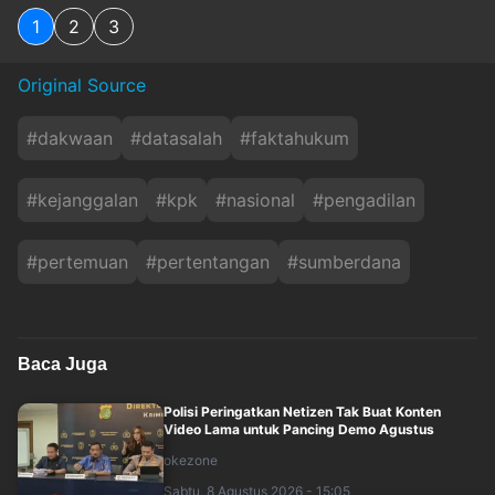
1
2
3
Original Source
#
dakwaan
#
datasalah
#
faktahukum
#
kejanggalan
#
kpk
#
nasional
#
pengadilan
#
pertemuan
#
pertentangan
#
sumberdana
Baca Juga
Polisi Peringatkan Netizen Tak Buat Konten
Video Lama untuk Pancing Demo Agustus
okezone
Sabtu, 8 Agustus 2026 - 15:05