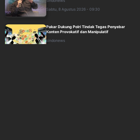
sindonews
Sabtu, 8 Agustus 2026 - 09:30
Pakar Dukung Polri Tindak Tegas Penyebar
Konten Provokatif dan Manipulatif
sindonews
Sabtu, 8 Agustus 2026 - 09:35
Masyarakat Sipil Keluhkan Akses untuk Bertemu
Wakil Rakyat: Harus Melewati 5 Laye....
sindonews
Sabtu, 8 Agustus 2026 - 09:46
Febrie Adriansyah Merasa Dikriminalisasi,
Pakar: Kita Tunggu Saja Putusan Prapera....
sindonews
Sabtu, 8 Agustus 2026 - 07:31