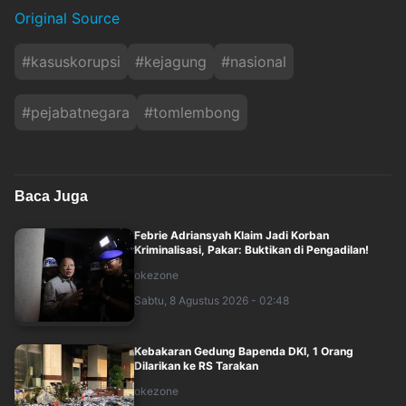
Original Source
#
kasuskorupsi
#
kejagung
#
nasional
#
pejabatnegara
#
tomlembong
Baca Juga
Febrie Adriansyah Klaim Jadi Korban
Kriminalisasi, Pakar: Buktikan di Pengadilan!
okezone
Sabtu, 8 Agustus 2026 - 02:48
Kebakaran Gedung Bapenda DKI, 1 Orang
Dilarikan ke RS Tarakan
okezone