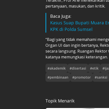
Terakhir, Prof Arie menekankan b
pertanyaan, masukan, dan kritik.
Baca Juga:
Kasus Suap Bupati Muara E
KPK di Polda Sumsel
“Bagi yang tidak memahami meng
Organ UI dan ingin bertanya, Rekto
secara langsung. Ruangan Rektor t
katanya memungkasi keterangan.
#
akademik
#
disertasi
#
etik
#
ij
#
pembinaan
#
promotor
#
sanksi
Topik Menarik