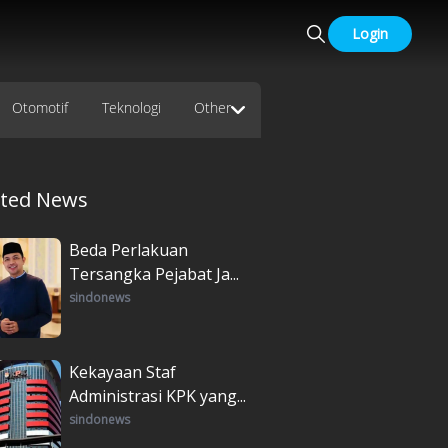
Login
Otomotif
Teknologi
Other
ated News
Beda Perlakuan
Tersangka Pejabat Ja...
sindonews
Kekayaan Staf
Administrasi KPK yang...
sindonews