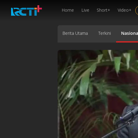
Home
Live
Short+
Video+
Berita Utama
Terkini
Nasiona