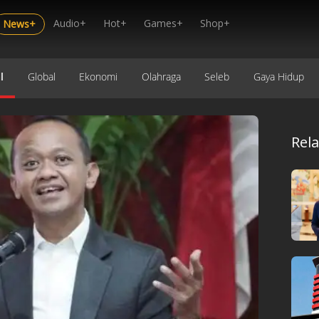
Audio+
Hot+
Games+
Shop+
News+
l
Global
Ekonomi
Olahraga
Seleb
Gaya Hidup
Rel