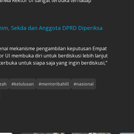
ahwa Rektor UI sangat terbuka terhadap
nim, Sekda dan Anggota DPRD Diperiksa
enai mekanisme pengambilan keputusan Empat
r UI membuka diri untuk berdiskusi lebih lanjut
erbuka untuk siapa saja yang ingin berdiskusi,”
azah
#
kelulusan
#
menteribahlil
#
nasional