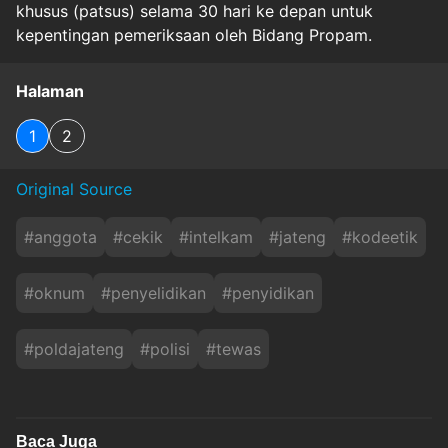
khusus (patsus) selama 30 hari ke depan untuk
kepentingan pemeriksaan oleh Bidang Propam.
Halaman
1
2
Original Source
#
anggota
#
cekik
#
intelkam
#
jateng
#
kodeetik
#
oknum
#
penyelidikan
#
penyidikan
#
poldajateng
#
polisi
#
tewas
Baca Juga