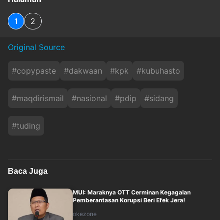
1
2
Original Source
#
copypaste
#
dakwaan
#
kpk
#
kubuhasto
#
maqdirismail
#
nasional
#
pdip
#
sidang
#
tuding
Baca Juga
MUI: Maraknya OTT Cerminan Kegagalan
Pemberantasan Korupsi Beri Efek Jera!
okezone