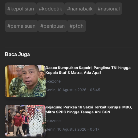
#
kepolisian
#
kodeetik
#
namabaik
#
nasional
#
pemalsuan
#
penipuan
#
ptdh
Baca Juga
Dasco Kumpulkan Kapolri, Panglima TNI hingga
Kepala Staf 3 Matra, Ada Apa?
okezone
Senin, 10 Agustus 2026 - 05:45
Kejagung Periksa 16 Saksi Terkait Korupsi MBG,
Mitra SPPG hingga Tenaga Ahli BGN
okezone
Senin, 10 Agustus 2026 - 05:17