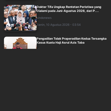
Dokter Tifa Ungkap Rentetan Peristiwa yang
Dialami pada Juni-Agustus 2026, dari P....
sindonews
Senin, 10 Agustus 2026 - 03:54
Pengadilan Tolak Praperadilan Kedua Tersangka
Kasus Kuota Haji Asrul Azis Taba
okezone
Senin, 10 Agustus 2026 - 03:52
Peringati HUT ke-28, IJTI Ingatkan Pentingnya
Menjaga Etika dan Marwah Jurnalisti....
okezone
Senin, 10 Agustus 2026 - 03:32
Polisi Segera Ekshumasi dan Autopsi Ulang
Jasad Sutrimo Guna Ungkap Penyebab Kema....