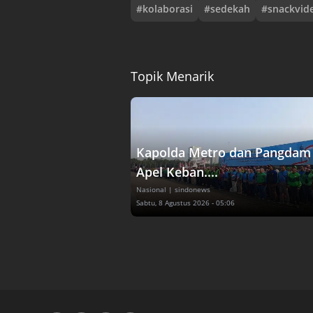
#
kolaborasi
#
sedekah
#
snackvid
Topik Menarik
Kapolda Metro dan Pangdam 
Apel Keban....
Nasional
| sindonews
Sabtu, 8 Agustus 2026 - 05:06