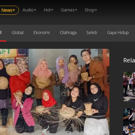
Audio+
Hot+
Games+
Shop+
News+
l
Global
Ekonomi
Olahraga
Seleb
Gaya Hidup
Rel