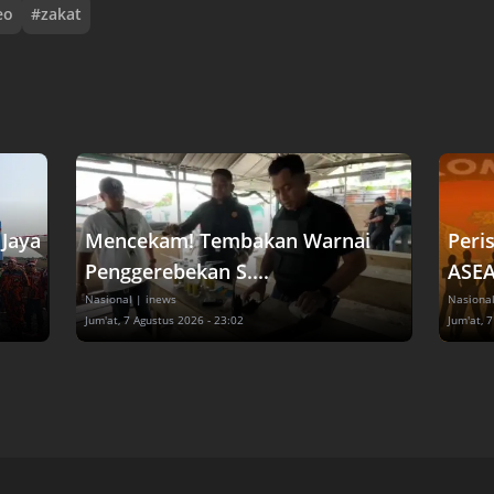
eo
#
zakat
Jaya
Mencekam! Tembakan Warnai
Peri
Penggerebekan S....
ASEA
Nasional
| inews
Nasiona
Jum'at, 7 Agustus 2026 - 23:02
Jum'at, 