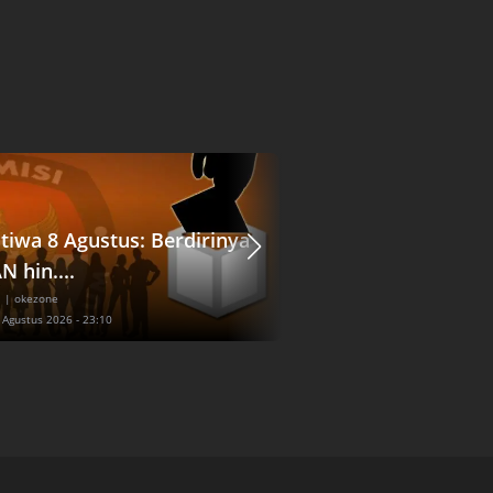
stiwa 8 Agustus: Berdirinya
Viral Pejalan Kaki 
N hin....
Tertabrak Motor...
l
| okezone
Nasional
| inews
7 Agustus 2026 - 23:10
Jum'at, 7 Agustus 2026 - 23:30