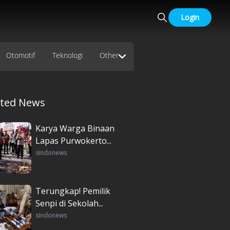
Login
Otomotif
Teknologi
Other
ated News
Karya Warga Binaan
Lapas Purwokerto...
sindonews
Terungkap! Pemilik
Senpi di Sekolah...
sindonews