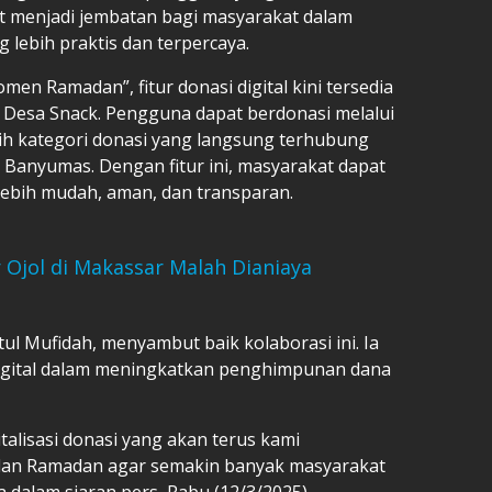
at menjadi jembatan bagi masyarakat dalam
 lebih praktis dan terpercaya.
en Ramadan”, fitur donasi digital kini tersedia
b Desa Snack. Pengguna dapat berdonasi melalui
ih kategori donasi yang langsung terhubung
Banyumas. Dengan fitur ini, masyarakat dapat
ebih mudah, aman, dan transparan.
 Ojol di Makassar Malah Dianiaya
l Mufidah, menyambut baik kolaborasi ini. Ia
igital dalam meningkatkan penghimpunan dana
italisasi donasi yang akan terus kami
lan Ramadan agar semakin banyak masyarakat
a dalam siaran pers, Rabu (12/3/2025).