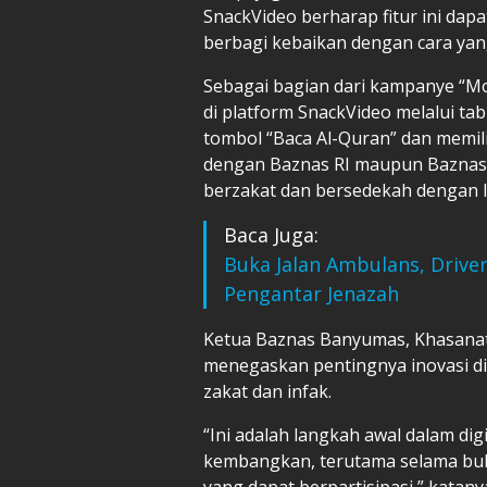
SnackVideo berharap fitur ini dap
berbagi kebaikan dengan cara yang
Sebagai bagian dari kampanye “Mom
di platform SnackVideo melalui ta
tombol “Baca Al-Quran” dan memil
dengan Baznas RI maupun Baznas 
berzakat dan bersedekah dengan l
Baca Juga:
Buka Jalan Ambulans, Driver
Pengantar Jenazah
Ketua Baznas Banyumas, Khasanatu
menegaskan pentingnya inovasi d
zakat dan infak.
“Ini adalah langkah awal dalam dig
kembangkan, terutama selama bu
yang dapat berpartisipasi,” katany