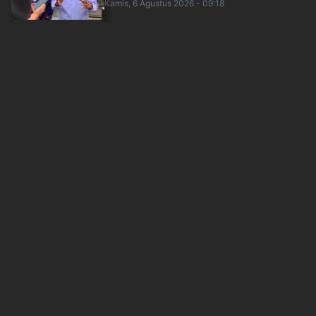
Kamis, 6 Agustus 2026 - 09:18
Hijrah dari Kebisingan, Dokter Tifa Hanya Bicara
soal Ijazah Jokowi di Pengadilan
sindonews
Kamis, 6 Agustus 2026 - 09:29
BRIN Ungkap Potensi Uranium di Indonesia
Capai 89 Ribu Ton
sindonews
Kamis, 6 Agustus 2026 - 10:13
Mensesneg Tegaskan Tak Ada Surpres
Pergantian Kapolri!
sindonews
Kamis, 6 Agustus 2026 - 11:01