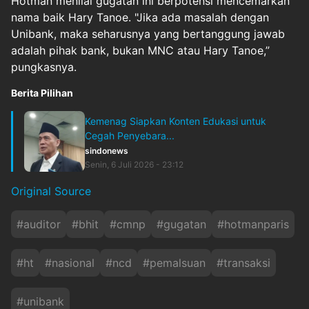
Hotman menilai gugatan ini berpotensi mencemarkan
nama baik Hary Tanoe. "Jika ada masalah dengan
Unibank, maka seharusnya yang bertanggung jawab
adalah pihak bank, bukan MNC atau Hary Tanoe,”
pungkasnya.
Berita Pilihan
Kemenag Siapkan Konten Edukasi untuk
Cegah Penyebara...
sindonews
Senin, 6 Juli 2026 - 23:12
Original Source
#
auditor
#
bhit
#
cmnp
#
gugatan
#
hotmanparis
#
ht
#
nasional
#
ncd
#
pemalsuan
#
transaksi
#
unibank