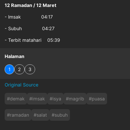
12 Ramadan / 12 Maret
- Imsak 04:17
- Subuh 04:27
- Terbit matahari 05:39
Halaman
1
2
3
Original Source
#
demak
#
imsak
#
isya
#
magrib
#
puasa
#
ramadan
#
salat
#
subuh