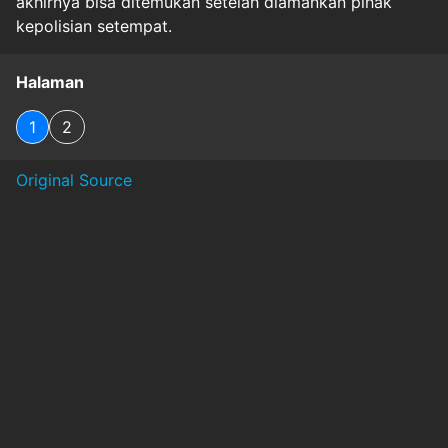
akhirnya bisa ditemukan setelah diamankan pihak
kepolisian setempat.
Halaman
1
2
Original Source
#
agen
#
biaya
#
hukum
#
kamboja
#
korban
#
pembebasan
#
pemulangan
#
penipuan
#
penyiksaan
#
seputar-aceh
#
tppo