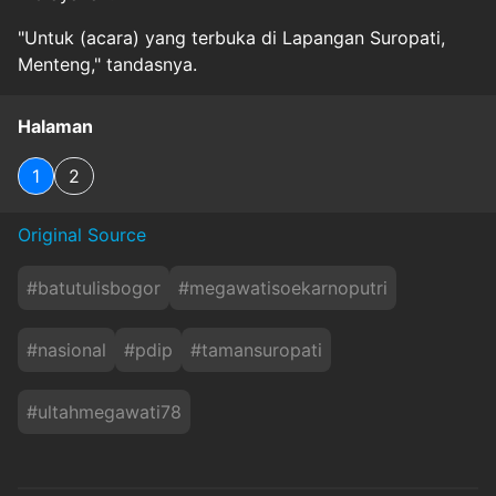
"Untuk (acara) yang terbuka di Lapangan Suropati,
Menteng," tandasnya.
Halaman
1
2
Original Source
#
batutulisbogor
#
megawatisoekarnoputri
#
nasional
#
pdip
#
tamansuropati
#
ultahmegawati78