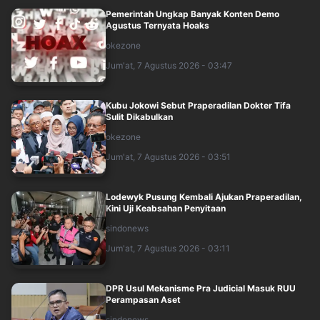
Pemerintah Ungkap Banyak Konten Demo
Agustus Ternyata Hoaks
okezone
Jum'at, 7 Agustus 2026 - 03:47
Kubu Jokowi Sebut Praperadilan Dokter Tifa
Sulit Dikabulkan
okezone
Jum'at, 7 Agustus 2026 - 03:51
Lodewyk Pusung Kembali Ajukan Praperadilan,
Kini Uji Keabsahan Penyitaan
sindonews
Jum'at, 7 Agustus 2026 - 03:11
DPR Usul Mekanisme Pra Judicial Masuk RUU
Perampasan Aset
sindonews