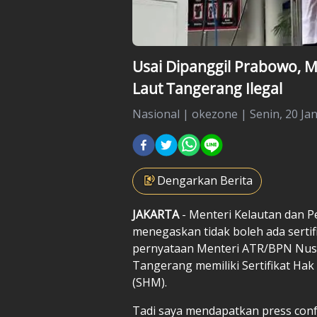
Usai Dipanggil Prabowo, Me
Laut Tangerang Ilegal
Nasional
|
okezone |
Senin, 20 Jan
Dengarkan Berita
JAKARTA
- Menteri Kelautan dan 
menegaskan tidak boleh ada sertifi
pernyataan Menteri ATR/BPN Nu
Tangerang memiliki Sertifikat Hak
(SHM).
Tadi saya mendapatkan press con