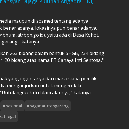
iansyah Dijaga Puluhan Anggota TNI,
i media maupun di sosmed tentang adanya
cek benar adanya, lokasinya pun benar adanya,
bhumi.atrbpn.go.id), yaitu ada di Desa Kohot,
gerang," katanya.
ikan 263 bidang dalam bentuk SHGB, 234 bidang
 20 bidang atas nama PT Cahaya Inti Sentosa,"
ak yang ingin tanya dari mana siapa pemilik
, dia menganjurkan untuk mengecek ke
Untuk ngecek di dalam aktenya," katanya.
#
nasional
#
pagarlauttangerang
katilegal