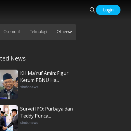
Login
Otomotif
Teknologi
Other
ated News
KH Ma'ruf Amin: Figur
Ketum PBNU Ha...
sindonews
Survei IPO: Purbaya dan
Teddy Punca...
sindonews