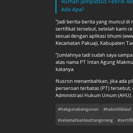
Rumah Jampidsus Febrie Adr
Ada Apa?
"Jadi berita-berita yang muncul d
sertifikat tersebut, setelah kami 
sesuai dengan aplikasi bhumi (www.
Kecamatan Pakuaji, Kabupaten Tan
"Jumlahnya tadi sudah saya sampa
atas nama PT Intan Agung Makmur,
katanya.
Nusron menambahkan, jika ada pih
perseroan terbatas (PT) tersebut
Administrasi Hukum Umum (AHU). "
#
hakgunabangunan
#
hakmiliklaut
#
selamatkanlauttangerang
#
sertifi