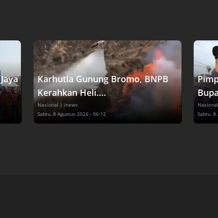
Jaya
Karhutla Gunung Bromo, BNPB
Pimp
Kerahkan Heli....
Bupat
Nasional
| inews
Nasiona
Sabtu, 8 Agustus 2026 - 06:12
Sabtu, 8