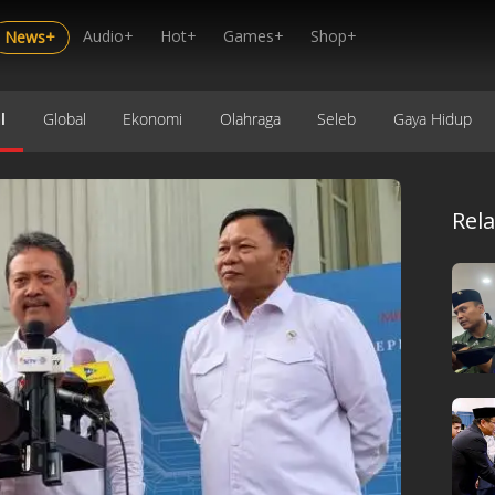
Audio+
Hot+
Games+
Shop+
News+
l
Global
Ekonomi
Olahraga
Seleb
Gaya Hidup
Rel