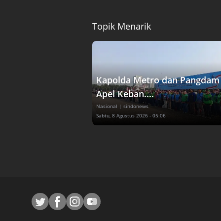
Topik Menarik
Kapolda Metro dan Pangdam 
Apel Keban....
Nasional
| sindonews
Sabtu, 8 Agustus 2026 - 05:06