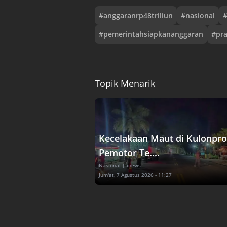
#
anggaranrp48triliun
#
nasional
#
pemerintahsiapkananggaran
#
pr
Topik Menarik
Kecelakaan Maut di Kulonpro
Pemotor Te....
Nasional
| inews
Jum'at, 7 Agustus 2026 - 11:27