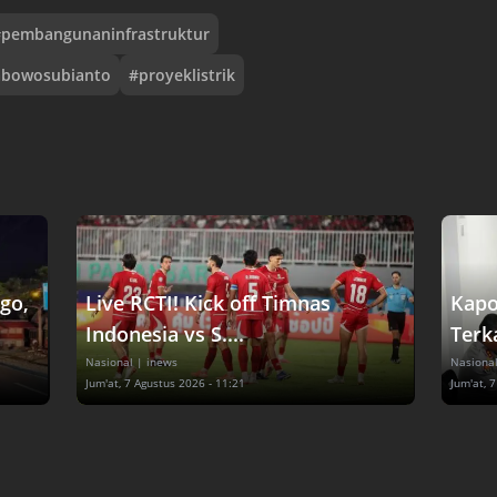
#
pembangunaninfrastruktur
abowosubianto
#
proyeklistrik
go,
Live RCTI! Kick off Timnas
Kapo
Indonesia vs S....
Terka
Nasional
| inews
Nasiona
Jum'at, 7 Agustus 2026 - 11:21
Jum'at, 