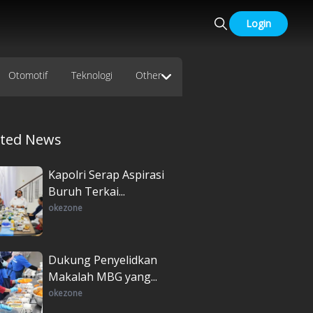
Login
Otomotif
Teknologi
Other
ated News
Kapolri Serap Aspirasi
Buruh Terkai...
okezone
Dukung Penyelidkan
Makalah MBG yang...
okezone