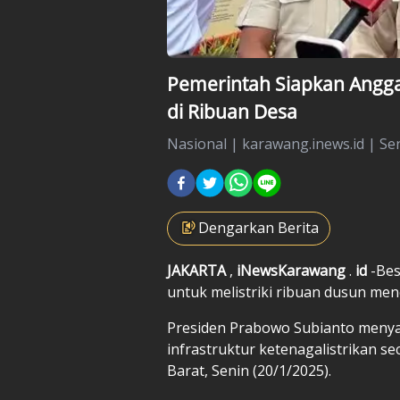
Pemerintah Siapkan Anggara
di Ribuan Desa
Nasional
|
karawang.inews.id |
Sen
Dengarkan Berita
JAKARTA
,
iNewsKarawang
.
id
-Be
untuk melistriki ribuan dusun menc
Presiden Prabowo Subianto menya
infrastruktur ketenagalistrikan s
Barat, Senin (20/1/2025).