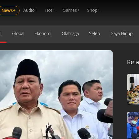
Audio+
Hot+
Games+
Shop+
News+
l
Global
Ekonomi
Olahraga
Seleb
Gaya Hidup
Rel