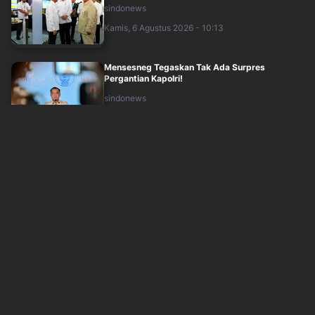
sindonews
Kamis, 6 Agustus 2026 - 10:13
Mensesneg Tegaskan Tak Ada Surpres
Pergantian Kapolri!
sindonews
Kamis, 6 Agustus 2026 - 11:01
Tegaskan Tak Ada Surpres Pergantian Kapolri,
Mensesneg: Itu Hanya Isu
okezone
Kamis, 6 Agustus 2026 - 10:53
Jelang Dua Tahun Prabowo-Gibran, Survei LSI:
Kepercayaan Publik Tembus 78,7 Perse....
okezone
Kamis, 6 Agustus 2026 - 10:38