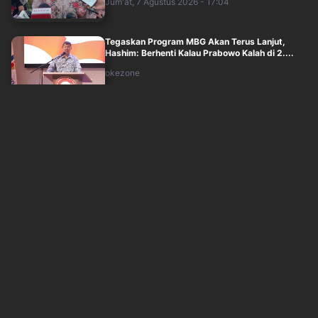
Jum'at, 7 Agustus 2026 - 17:04
Tegaskan Program MBG Akan Terus Lanjut,
Hashim: Berhenti Kalau Prabowo Kalah di 2....
okezone
Jum'at, 7 Agustus 2026 - 16:00
Tersangka TPPU Nurman Herin Bungkam
Setelah Pemeriksaan 7 Jam di Kejagung
okezone
Jum'at, 7 Agustus 2026 - 16:01
Febrie Adriansyah Kembali ke Rutan KPK setelah
7 Jam Diperiksa Kejagung
sindonews
Jum'at, 7 Agustus 2026 - 14:32