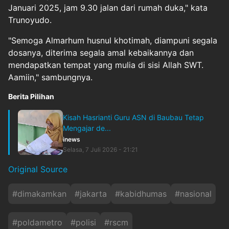
Januari 2025, jam 9.30 jalan dari rumah duka," kata
Trunoyudo.
"Semoga Almarhum husnul khotimah, diampuni segala
dosanya, diterima segala amal kebaikannya dan
mendapatkan tempat yang mulia di sisi Allah SWT.
Aamiin," sambungnya.
Berita Pilihan
Kisah Hasrianti Guru ASN di Baubau Tetap
Mengajar de...
inews
Selasa, 7 Juli 2026 - 21:21
Original Source
#
dimakamkan
#
jakarta
#
kabidhumas
#
nasional
#
poldametro
#
polisi
#
rscm